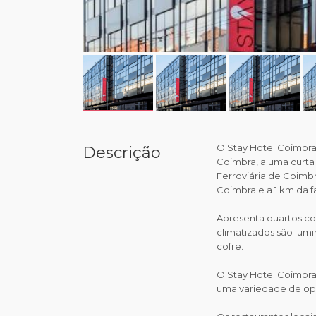
O Stay Hotel Coimbra
Descrição
Coimbra, a uma curt
Ferroviária de Coimbr
Coimbra e a 1 km da f
Apresenta quartos co
climatizados são lum
cofre.
O Stay Hotel Coimbr
uma variedade de op