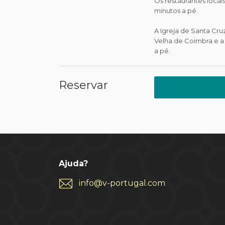
Os restaurantes locai
minutos a pé.
A Igreja de Santa Cru
Velha de Coimbra e a 
a pé.
Reservar
Ajuda?
info@v-portugal.com