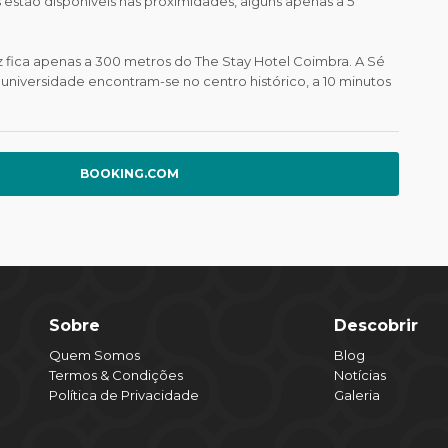
s estão disponíveis nas proximidades, alguns apenas a 5
z fica apenas a 300 metros do The Stay Hotel Coimbra. A Sé
universidade encontram-se no centro histórico, a 10 minutos
BOOKING.COM
Sobre
Descobrir
Quem Somos
Blog
Termos & Condições
Notícias
Política de Privacidade
Galeria