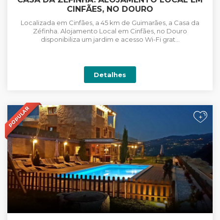
CINFÃES, NO DOURO
Localizada em Cinfães, a 45 km de Guimarães, a Casa da
Zéfinha. Alojamento Local em Cinfães, no Douro
disponibiliza um jardim e acesso Wi-Fi grat...
Detalhes
POPULAR
+