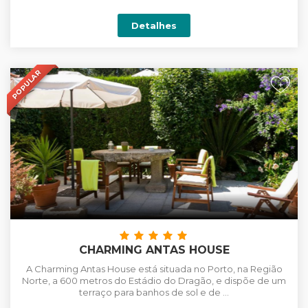
Detalhes
POPULAR
+
CHARMING ANTAS HOUSE
A Charming Antas House está situada no Porto, na Região
Norte, a 600 metros do Estádio do Dragão, e dispõe de um
terraço para banhos de sol e de ...