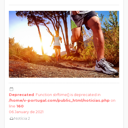
Deprecated
: Function strftime() is deprecated in
/home/v-portugal.com/public_html/noticias.php
on
line
160
06 January de 2021
Notícia 2