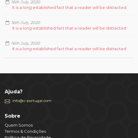
16th July, 2020
It is a long established fact that a reader will be distracted
16th July, 2020
It is a long established fact that a reader will be distracted
16th July, 2020
It is a long established fact that a reader will be distracted
Ajuda?
info@v-portugal.com
Sobre
Quem Somos
Termos & Condições
Política de Privacidade