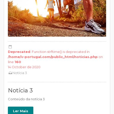
Deprecated
: Function strftime() is deprecated in
/home/v-portugal.com/public_html/noticias.php
on
line
160
14 October de 2020
Notícia 3
Notícia 3
Conteúdo da notícia 3
Ler Mais