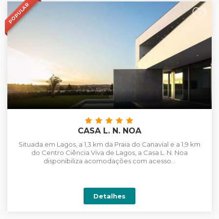
POPULAR
+
CASA L. N. NOA
Situada em Lagos, a 1,3 km da Praia do Canavial e a 1,9 km
do Centro Ciência Viva de Lagos, a Casa L. N. Noa
disponibiliza acomodações com acesso...
Detalhes