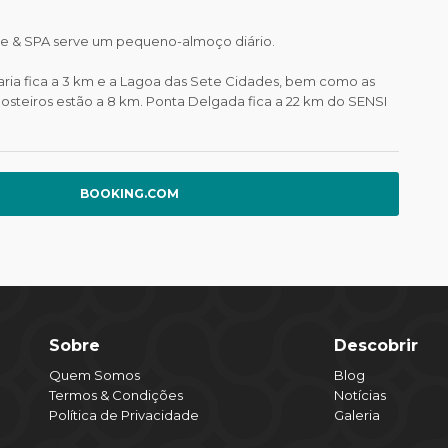
re & SPA serve um pequeno-almoço diário.
aria fica a 3 km e a Lagoa das Sete Cidades, bem como as
Mosteiros estão a 8 km. Ponta Delgada fica a 22 km do SENSI
BOOKING.COM
Sobre
Descobrir
Quem Somos
Blog
Termos & Condições
Notícias
Política de Privacidade
Galeria