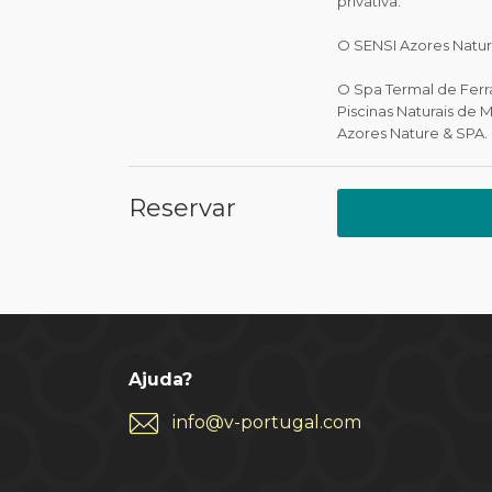
privativa.
O SENSI Azores Natu
O Spa Termal de Ferr
Piscinas Naturais de 
Azores Nature & SPA.
Reservar
Ajuda?
info@v-portugal.com