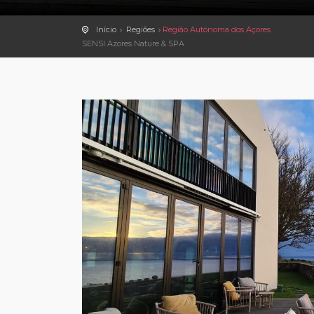
Início
Regiões
Região Autónoma dos Açores
SENSI Azores Nature & SPA