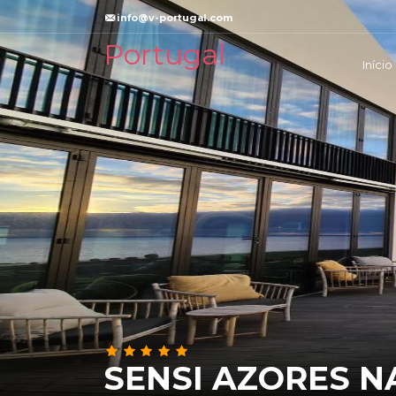
info@v-portugal.com
Portugal
Início
SENSI AZORES N