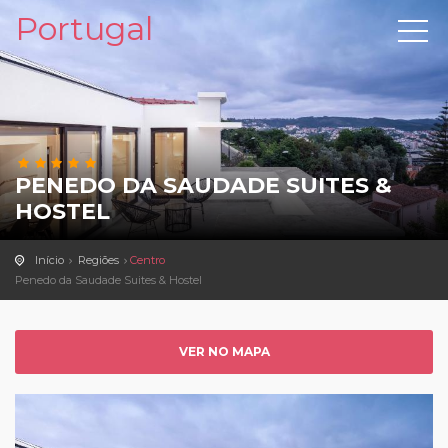
Portugal
PENEDO DA SAUDADE SUITES &
HOSTEL
Início
Regiões
Centro
Penedo da Saudade Suites & Hostel
VER NO MAPA