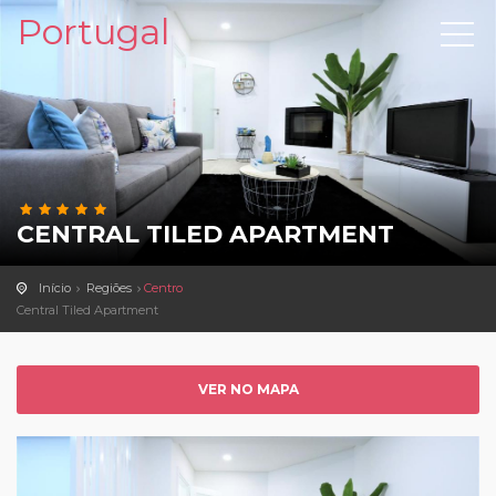
Portugal
CENTRAL TILED APARTMENT
Início
Regiões
Centro
Central Tiled Apartment
VER NO MAPA