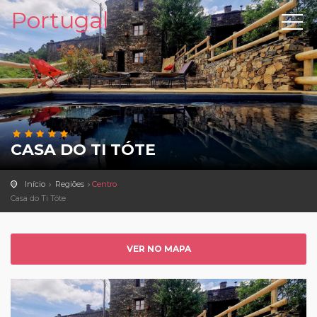
Portugal
CASA DO TI TÓTE
Início
Regiões
Centro
Casa do Ti Tóte
VER NO MAPA