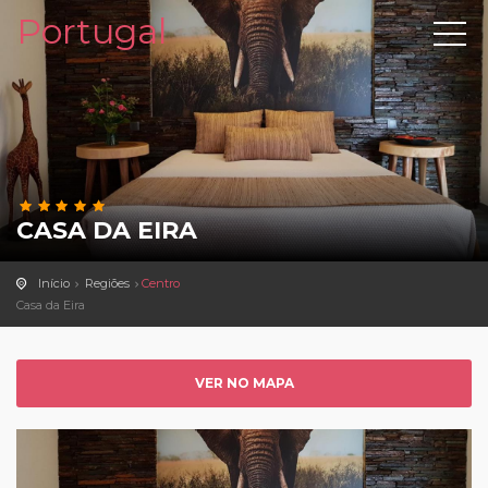
Portugal
CASA DA EIRA
Início
Regiões
Centro
Casa da Eira
VER NO MAPA